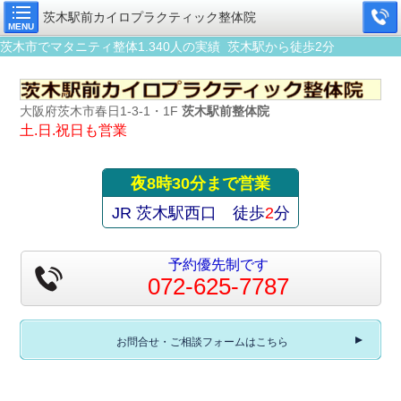
茨木駅前カイロプラクティック整体院
MENU
茨木市でマタニティ整体1.340人の実績 茨木駅から徒歩2分
大阪府茨木市春日1-3-1・1F
茨木駅前整体院
土.日.祝日も営業
夜8時30分まで営業
JR 茨木駅西口 徒歩
2
分
予約優先制です
072-625-7787
お問合せ・ご相談フォームはこちら