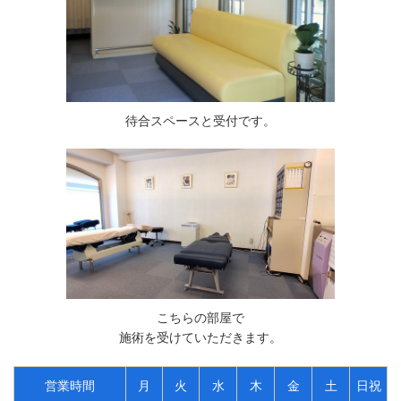
待合スペースと受付です。
こちらの部屋で
施術を受けていただきます。
営業時間
月
火
水
木
金
土
日祝