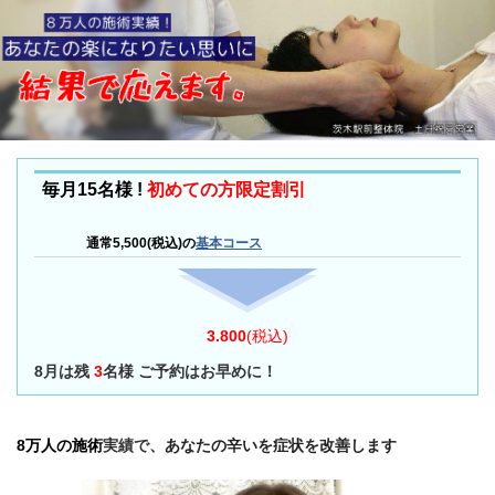
毎月
15
名様 !
初めての方限定割引
通常
5,500
(税込)の
基本コース
3.800
(税込)
8月は残
3
名様 ご予約はお早めに！
8万人の施術
実績で
、あなたの辛いを症状を改善します