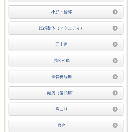
小顔・輪郭
妊婦整体（マタニティ）
五十肩
股関節痛
坐骨神経痛
頭痛（偏頭痛）
肩こり
腰痛