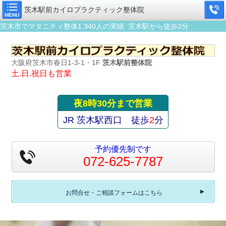
茨木駅前カイロプラクティック整体院
MENU
茨木市でマタニティ整体1.340人の実績 茨木駅から徒歩2分
大阪府茨木市春日1-3-1・1F
茨木駅前整体院
土.日.祝日も営業
夜8時30分まで営業
JR 茨木駅西口 徒歩
2
分
予約優先制です
072-625-7787
お問合せ・ご相談フォームはこちら